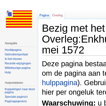
Pagina
Overleg
Bezig met he
Overleg:Enkhu
Navigatie
mei 1572
Hoofdpagina
Gebruikersportaal
Ga naar:
navigatie
,
zoeken
In het nieuws
Deze pagina bestaat
Recente wijzigingen
Willekeurige pagina
om de pagina aan t
Hulp
hulppagina
). Gebru
Hulpmiddelen
Koppelingen naar deze
hier per ongeluk te
pagina
Speciale pagina's
Waarschuwing:
u 
Paginagegevens