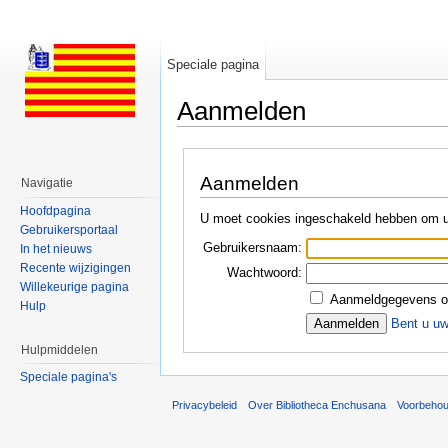
Speciale pagina
Aanmelden
Ga naar:
navigatie
,
zoeken
Aanmelden
Navigatie
Hoofdpagina
U moet cookies ingeschakeld hebben om u
Gebruikersportaal
Gebruikersnaam:
In het nieuws
Recente wijzigingen
Wachtwoord:
Willekeurige pagina
Aanmeldgegevens o
Hulp
Bent u u
Hulpmiddelen
Speciale pagina's
Privacybeleid
Over Bibliotheca Enchusana
Voorbeho