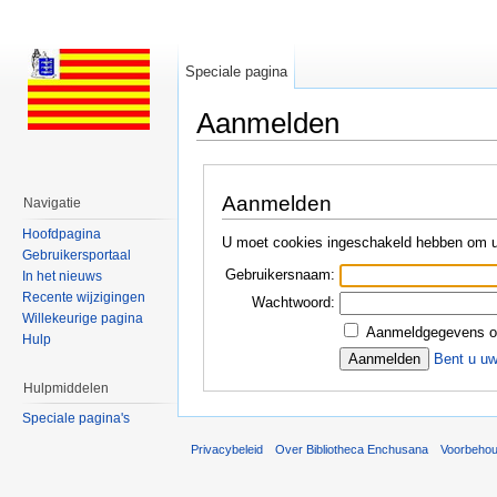
Speciale pagina
Aanmelden
Ga naar:
navigatie
,
zoeken
Aanmelden
Navigatie
Hoofdpagina
U moet cookies ingeschakeld hebben om u
Gebruikersportaal
Gebruikersnaam:
In het nieuws
Recente wijzigingen
Wachtwoord:
Willekeurige pagina
Aanmeldgegevens o
Hulp
Bent u u
Hulpmiddelen
Speciale pagina's
Privacybeleid
Over Bibliotheca Enchusana
Voorbeho