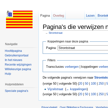
Pagina
Overleg
Lezen
Brontek
Pagina's die verwijzen n
←
Strontstraat
Ga naar:
navigatie
,
zoeken
Koppelingen naar deze pagina
Navigatie
Pagina:
Hoofdpagina
Gebruikersportaal
In het nieuws
Filters
Recente wijzigingen
Transclusies
verbergen
| koppelingen
verber
Willekeurige pagina
Hulp
De volgende pagina's verwijzen naar
Strontstr
(vorige 50 | volgende 50) (
20
|
50
|
100
|
250
|
5
Hulpmiddelen
Vijzelstraat
‎
(
← koppelingen
)
Speciale pagina's
(vorige 50 | volgende 50) (
20
|
50
|
100
|
250
|
5
Privacybeleid
Over Bibliotheca Enchusana
Voorbeho