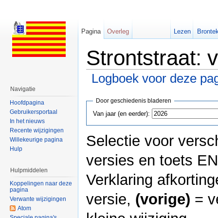
Pagina
Overleg
Lezen
Brontek
Strontstraat:
Logboek voor deze pag
Ga naar:
navigatie
,
zoeken
Navigatie
Door geschiedenis bladeren
Hoofdpagina
Gebruikersportaal
Van jaar (en eerder):
In het nieuws
Recente wijzigingen
Selectie voor versch
Willekeurige pagina
Hulp
versies en toets E
Hulpmiddelen
Verklaring afkortin
Koppelingen naar deze
pagina
versie,
(vorige)
= v
Verwante wijzigingen
Atom
Speciale pagina's