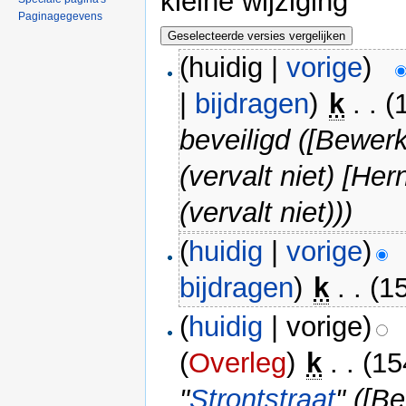
kleine wijziging
Paginagegevens
(huidig |
vorige
)
|
bijdragen
)
‎
k
. .
(
beveiligd ([Bewer
(vervalt niet) [H
(vervalt niet)))
(
huidig
|
vorige
)
bijdragen
)
‎
k
. .
(1
(
huidig
| vorige)
(
Overleg
)
‎
k
. .
(15
"
Strontstraat
" ([B