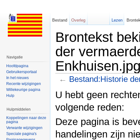
Bestand
Overleg
Lezen
Brontek
Brontekst bek
der vermaerd
Navigatie
Enkhuisen.jp
Hoofdpagina
Gebruikersportaal
←
Bestand:Historie de
In het nieuws
Recente wijzigingen
Ga naar:
navigatie
,
zoeken
Willekeurige pagina
U hebt geen rechte
Hulp
volgende reden:
Hulpmiddelen
Koppelingen naar deze
Deze pagina is bev
pagina
Verwante wijzigingen
handelingen zijn nie
Speciale pagina's
Paginagegevens