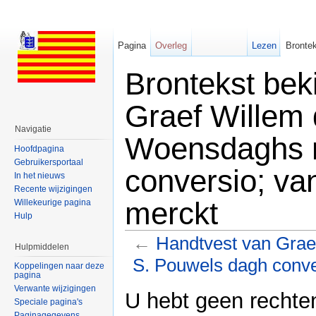
Pagina
Overleg
Lezen
Brontek
Brontekst bek
Graef Willem 
Navigatie
Woensdaghs n
Hoofdpagina
Gebruikersportaal
conversio; van
In het nieuws
Recente wijzigingen
merckt
Willekeurige pagina
Hulp
←
Handtvest van Grae
Hulpmiddelen
S. Pouwels dagh conver
Koppelingen naar deze
pagina
Ga naar:
navigatie
,
zoeken
Verwante wijzigingen
U hebt geen rechte
Speciale pagina's
Paginagegevens