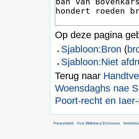
Op deze pagina geb
Sjabloon:Bron
(
br
Sjabloon:Niet afd
Terug naar
Handtve
Woensdaghs nae S. 
Poort-recht en Iaer
Privacybeleid
Over Bibliotheca Enchusana
Voorbeho