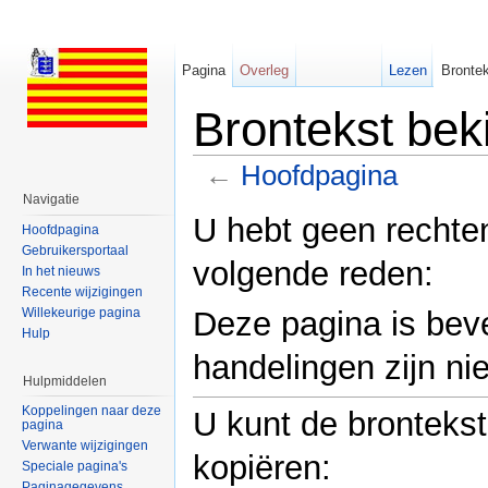
Pagina
Overleg
Lezen
Brontek
Brontekst bek
←
Hoofdpagina
Ga naar:
navigatie
,
zoeken
Navigatie
U hebt geen rechte
Hoofdpagina
Gebruikersportaal
volgende reden:
In het nieuws
Recente wijzigingen
Willekeurige pagina
Deze pagina is bev
Hulp
handelingen zijn nie
Hulpmiddelen
Koppelingen naar deze
U kunt de bronteks
pagina
Verwante wijzigingen
kopiëren:
Speciale pagina's
Paginagegevens