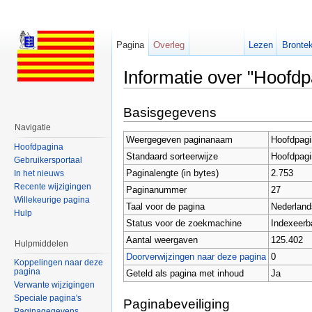
Pagina
Overleg
Lezen
Brontek
Informatie over "Hoofdp
Ga naar:
navigatie
,
zoeken
Basisgegevens
Navigatie
Weergegeven paginanaam
Hoofdpagi
Hoofdpagina
Standaard sorteerwijze
Hoofdpagi
Gebruikersportaal
Paginalengte (in bytes)
2.753
In het nieuws
Recente wijzigingen
Paginanummer
27
Willekeurige pagina
Taal voor de pagina
Nederlands
Hulp
Status voor de zoekmachine
Indexeerb
Aantal weergaven
125.402
Hulpmiddelen
Doorverwijzingen naar deze pagina
0
Koppelingen naar deze
pagina
Geteld als pagina met inhoud
Ja
Verwante wijzigingen
Speciale pagina's
Paginabeveiliging
Paginagegevens