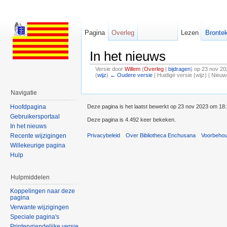
Pagina
Overleg
Lezen
Brontek
In het nieuws
Versie door
Willem
(
Overleg
|
bijdragen
)
op 23 nov 20
(
wijz
)
← Oudere versie
| Huidige versie (wijz) | Nieu
Ga naar:
navigatie
,
zoeken
Navigatie
Hoofdpagina
Deze pagina is het laatst bewerkt op 23 nov 2023 om 18:
Gebruikersportaal
Deze pagina is 4.492 keer bekeken.
In het nieuws
Privacybeleid
Over Bibliotheca Enchusana
Voorbeho
Recente wijzigingen
Willekeurige pagina
Hulp
Hulpmiddelen
Koppelingen naar deze
pagina
Verwante wijzigingen
Speciale pagina's
Printervriendelijke versie