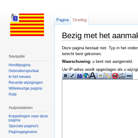
Pagina
Overleg
Bezig met het aanma
Ga naar:
navigatie
,
zoeken
Deze pagina bestaat niet. Typ in het onde
terecht bent gekomen.
Navigatie
Waarschuwing:
u bent niet aangemeld.
Hoofdpagina
Uw IP-adres wordt opgeslagen als u wijzi
Gebruikersportaal
In het nieuws
Recente wijzigingen
Willekeurige pagina
Hulp
Hulpmiddelen
Koppelingen naar deze
pagina
Speciale pagina's
Paginagegevens