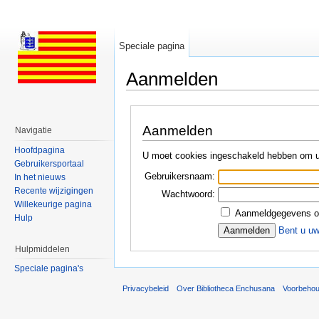
Speciale pagina
Aanmelden
Ga naar:
navigatie
,
zoeken
Aanmelden
Navigatie
Hoofdpagina
U moet cookies ingeschakeld hebben om u
Gebruikersportaal
Gebruikersnaam:
In het nieuws
Recente wijzigingen
Wachtwoord:
Willekeurige pagina
Aanmeldgegevens o
Hulp
Bent u u
Hulpmiddelen
Speciale pagina's
Privacybeleid
Over Bibliotheca Enchusana
Voorbeho