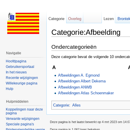
Categorie
Overleg
Lezen
Brontek
Categorie:Afbeelding
Ga naar:
navigatie
,
zoeken
Ondercategorieën
Navigatie
Deze categorie bevat de volgende 10 ondercate
Hoofdpagina
Gebruikersportaal
A
In het nieuws
Afbeeldingen A. Egmond
Recente wijzigingen
Afbeeldingen Albert Dekema
Willekeurige pagina
Afbeeldingen ANWB
Hulp
Afbeeldingen Atlas Schoenmaker
Hulpmiddelen
Categorie
:
Alles
Koppelingen naar deze
pagina
Verwante wijzigingen
Deze pagina is het laatst bewerkt op 4 mrt 2023 om 14:0
Speciale pagina's
Deze pagina is 1.062 keer bekeken.
Printervriendelijke versie