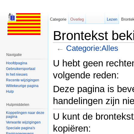
Categorie
Overleg
Lezen
Brontek
Brontekst bek
←
Categorie:Alles
Ga naar:
navigatie
,
zoeken
Navigatie
U hebt geen rechte
Hoofdpagina
Gebruikersportaal
volgende reden:
In het nieuws
Recente wijzigingen
Willekeurige pagina
Deze pagina is bev
Hulp
handelingen zijn nie
Hulpmiddelen
Koppelingen naar deze
U kunt de bronteks
pagina
Verwante wijzigingen
kopiëren:
Speciale pagina's
Paginagegevens