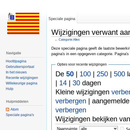
Speciale pagina
Wijzigingen verwant aan
←
Categorie:Alles
Ga naar:
navigatie
,
zoeken
Deze speciale pagina geeft de laatste bewerk
Navigatie
pagina's in een opgegeven categorie. Pagina's
Hoofdpagina
Opties voor recente wijzigingen
Gebruikersportaal
De
50
|
100
|
250
|
500
l
In het nieuws
Recente wijzigingen
|
14
|
30
dagen
Willekeurige pagina
Hulp
Kleine wijzigingen
verbe
verbergen
| aangemelde
Hulpmiddelen
verbergen
Atom
Speciale pagina's
Wijzigingen bekijken va
Naamruimte:
Se