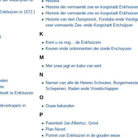
Historia
Historie der vermaerde zee en koopstadt Enkhuise
Enkhuizen in 1572 )
Historie der vermaerde zee en koopstadt Enkhuise
Historie van den Oorspronck, Fondatie ende Voortg
seer vermaerde Zee- ende Koopstadt Enchuijsen
K
t
Kent u ze nog... de Enkhuizers
Keuren ende ordonnantien der stede Enchuysen
M
Met snee jagt en kake van wint
N
eden
Namen van alle de Heeren Schouten, Burgermeeste
nis
Schepenen, Raden ende Vroedschappen
erkerk te Enkhuizen
O
ekverkopers in
Ouwe bekenden
P
Parenteel Jan Albertsz. Groot
Plan Noord
Portret van Enkhuizen in de gouden eeuw