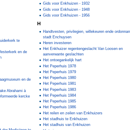
Gids voor Enkhuizen - 1932
Gids voor Enkhuizen - 1948
Gids voor Enkhuizen - 1956
H
Handtvesten, privilegien, willekeuren ende ordonnan
stadt Enchuysen
uiderkerk te
Heren investeren
Het Enkhuizer regentengeslacht Van Loosen en
Westerkerk en de
aanverwante geslachten
n
Het ontoegankelijk hart
Het Peperhuis 1978
Het Peperhuis 1979
Het Peperhuis 1980
 Waagmuseum en de
Het Peperhuis 1981
Het Peperhuis 1983
rake Abrahami à
Het Peperhuis 1984
eformeerde kercke
Het Peperhuis 1985
Het Peperhuis 1986
Het reilen en zeilen van Enkhuizers
Het stadhuis te Enkhuizen
Het stadhuis van Enkhuizen
t der Medicijnen te