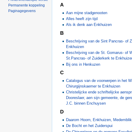
A
Permanente koppeling
Paginagegevens
Aan mijne stadgenooten
Alles heeft zijn tijd
Als ik denk aan Enkhuizen
B
Beschrijving van de Sint Pancras- of Z
Enkhuizen
Beschrijving van de St. Gomarus- of 
St.Pancras- of Zuiderkerk te Enkhuize
Bij ons in Henkuzen
C
Catalogus van de voorwerpen in het
Chirurgijnskaemer te Enkhuizen
Christelĳcke ende schriftelĳcke aensp
Dooreslaer, aen sĳn gemeente, de ger
J.C. binnen Enchuysen
D
Daarom Hoorn, Enkhuizen, Medemblik
De Bocht en het Zuiderspui
De Chirurgijnen en de gemene Facultei