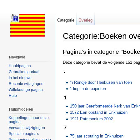
Categorie
Overleg
Categorie:Boeken ov
Ga naar:
navigatie
,
zoeken
Pagina’s in categorie "Boek
Navigatie
Deze categorie bevat de volgende 151 pagin
Hoofdpagina
Gebruikersportaal
'
In het nieuws
'n Rondje door Henkuzen van toen
Recente wijzigingen
't liep in de papieren
Willekeurige pagina
Hulp
1
150 jaar Gereformeerde Kerk van Enk
Hulpmiddelen
1572 Een opstand in Enkhuizen
Koppelingen naar deze
1921 Patrimonium 2002
pagina
7
Verwante wijzigingen
Speciale pagina's
75 jaar scouting in Enkhuizen
Printervriendelijke versie