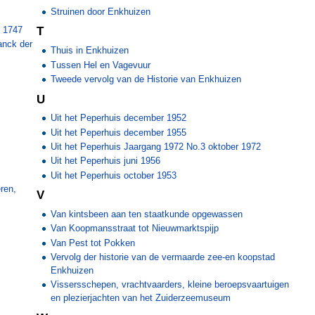
Struinen door Enkhuizen
n
n 1747
T
anck der
Thuis in Enkhuizen
Tussen Hel en Vagevuur
Tweede vervolg van de Historie van Enkhuizen
U
Uit het Peperhuis december 1952
Uit het Peperhuis december 1955
Uit het Peperhuis Jaargang 1972 No.3 oktober 1972
Uit het Peperhuis juni 1956
Uit het Peperhuis october 1953
ren,
V
Van kintsbeen aan ten staatkunde opgewassen
Van Koopmansstraat tot Nieuwmarktspijp
Van Pest tot Pokken
Vervolg der historie van de vermaarde zee-en koopstad
Enkhuizen
Vissersschepen, vrachtvaarders, kleine beroepsvaartuigen
en plezierjachten van het Zuiderzeemuseum