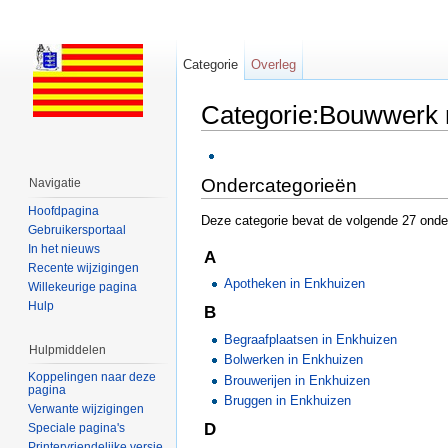
Categorie
Overleg
Categorie:Bouwwerk n
Ga naar:
navigatie
,
zoeken
Ondercategorieën
Navigatie
Hoofdpagina
Deze categorie bevat de volgende 27 onder
Gebruikersportaal
In het nieuws
A
Recente wijzigingen
Apotheken in Enkhuizen
Willekeurige pagina
Hulp
B
Begraafplaatsen in Enkhuizen
Hulpmiddelen
Bolwerken in Enkhuizen
Koppelingen naar deze
Brouwerijen in Enkhuizen
pagina
Bruggen in Enkhuizen
Verwante wijzigingen
D
Speciale pagina's
Printervriendelijke versie