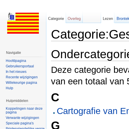
Categorie
Overleg
Lezen
Brontek
Categorie:Ge
Ga naar:
navigatie
,
zoeken
Ondercategori
Navigatie
Hoofdpagina
Gebruikersportaal
Deze categorie bev
In het nieuws
Recente wijzigingen
van een totaal van 
Willekeurige pagina
Hulp
C
Hulpmiddelen
Cartografie van E
Koppelingen naar deze
pagina
Verwante wijzigingen
G
Speciale pagina's
Printervriendelijke versie