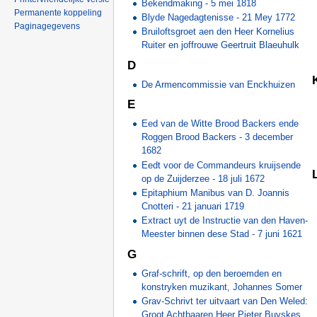
Bekendmaking - 5 mei 1818
Permanente koppeling
Blyde Nagedagtenisse - 21 Mey 1772
Paginagegevens
Bruiloftsgroet aen den Heer Kornelius
Ruiter en joffrouwe Geertruit Blaeuhulk
D
De Armencommissie van Enckhuizen
E
Eed van de Witte Brood Backers ende
Roggen Brood Backers - 3 december
1682
Eedt voor de Commandeurs kruijsende
op de Zuijderzee - 18 juli 1672
Epitaphium Manibus van D. Joannis
Cnotteri - 21 januari 1719
Extract uyt de Instructie van den Haven-
Meester binnen dese Stad - 7 juni 1621
G
Graf-schrift, op den beroemden en
konstryken muzikant, Johannes Somer
Grav-Schrivt ter uitvaart van Den Weled:
Groot Achtbaaren Heer Pieter Buyskes