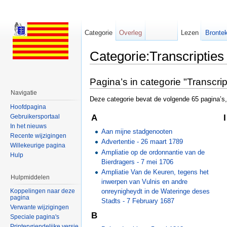
Categorie
Overleg
Lezen
Brontek
Categorie:Transcripties
Ga naar:
navigatie
,
zoeken
Pagina’s in categorie "Transcrip
Navigatie
Deze categorie bevat de volgende 65 pagina’s, 
Hoofdpagina
Gebruikersportaal
A
In het nieuws
Aan mijne stadgenooten
Recente wijzigingen
Advertentie - 26 maart 1789
Willekeurige pagina
Ampliatie op de ordonnantie van de
Hulp
Bierdragers - 7 mei 1706
Ampliatie Van de Keuren, tegens het
Hulpmiddelen
inwerpen van Vulnis en andre
onreynigheydt in de Wateringe deses
Koppelingen naar deze
pagina
Stadts - 7 February 1687
Verwante wijzigingen
B
Speciale pagina's
Printervriendelijke versie