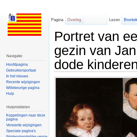
Pagina
Overleg
Lezen
Brontek
Portret van ee
gezin van Jan
Navigatie
dode kindere
Hoofdpagina
Gebruikersportaal
Ga naar:
navigatie
,
zoeken
In het nieuws
Recente wijzigingen
Willekeurige pagina
Hulp
Hulpmiddelen
Koppelingen naar deze
pagina
Verwante wijzigingen
Speciale pagina's
Printervriendelijke versie