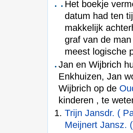
Het boekje verme
datum had ten ti
makkelijk achte
graf van de man
meest logische p
Jan en Wijbrich h
Enkhuizen, Jan w
Wijbrich op de
Oud
kinderen , te wete
Trijn Jansdr. ( P
Meijnert Jansz. 