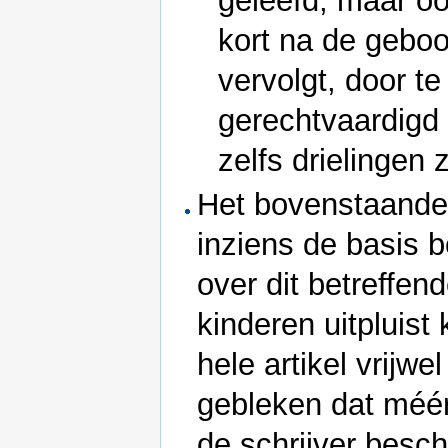
geleefd, maar oo
kort na de geboo
vervolgt, door t
gerechtvaardigd 
zelfs drielingen z
Het bovenstaande
inziens de basis b
over dit betreffen
kinderen uitpluist
hele artikel vrijwe
gebleken dat méér
de schrijver besch