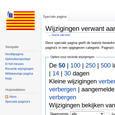
Speciale pagina
Wijzigingen verwant aa
←
Name wiki:Info
Ga naar:
navigatie
,
zoeken
Deze speciale pagina geeft de laatste bewerk
Navigatie
pagina's in een opgegeven categorie. Pagina's
Hoofdpagina
Opties voor recente wijzigingen
Gebruikersportaal
De
50
|
100
|
250
|
500
l
In het nieuws
Recente wijzigingen
|
14
|
30
dagen
Willekeurige pagina
Hulp
Kleine wijzigingen
verbe
verbergen
| aangemelde
Hulpmiddelen
verbergen
Atom
Speciale pagina's
Wijzigingen bekijken va
Naamruimte:
Se