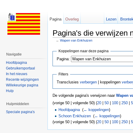
Pagina
Overleg
Lezen
Brontek
Pagina's die verwijzen
←
Wapen van Enkhuizen
Ga naar:
navigatie
,
zoeken
Koppelingen naar deze pagina
Navigatie
Pagina:
Hoofdpagina
Gebruikersportaal
In het nieuws
Filters
Recente wijzigingen
Transclusies
verbergen
| koppelingen
verber
Willekeurige pagina
Hulp
De volgende pagina's verwijzen naar
Wapen v
(vorige 50 | volgende 50) (
20
|
50
|
100
|
250
|
5
Hulpmiddelen
Hoofdpagina
‎
(
← koppelingen
)
Speciale pagina's
Schoon Enkhuizen
‎
(
← koppelingen
)
(vorige 50 | volgende 50) (
20
|
50
|
100
|
250
|
5