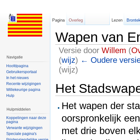
Pagina
Overleg
Lezen
Brontek
Wapen van E
Versie door
Willem
(
Ov
Navigatie
(
wijz
)
← Oudere versi
Hoofdpagina
(wijz)
Gebruikersportaal
Ga naar:
navigatie
,
zoeken
In het nieuws
Het Stadswap
Recente wijzigingen
Willekeurige pagina
Hulp
Het wapen der sta
Hulpmiddelen
oorspronkelijk een
Koppelingen naar deze
pagina
met drie boven el
Verwante wijzigingen
Speciale pagina's
Printervriendelijke versie