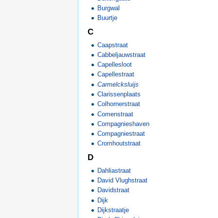
Burgwal
Buurtje
C
Caapstraat
Cabbeljauwstraat
Capellesloot
Capellestraat
Carmelcksluijs
Clarissenplaats
Colhornerstraat
Comenstraat
Compagnieshaven
Compagniestraat
Cromhoutstraat
D
Dahliastraat
David Vlughstraat
Davidstraat
Dijk
Dijkstraatje