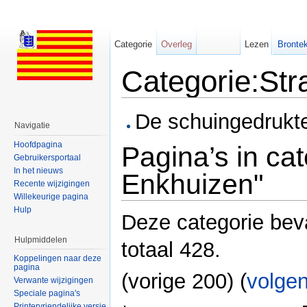
Categorie
Overleg
Lezen
Brontek
Categorie:St
Ga naar:
navigatie
,
zoeken
De schuingedrukte 
Navigatie
Hoofdpagina
Pagina’s in ca
Gebruikersportaal
In het nieuws
Enkhuizen"
Recente wijzigingen
Willekeurige pagina
Hulp
Deze categorie beva
Hulpmiddelen
totaal 428.
Koppelingen naar deze
pagina
(vorige 200) (
volge
Verwante wijzigingen
Speciale pagina's
Printervriendelijke versie