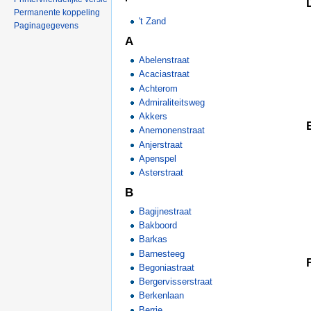
'
Permanente koppeling
't Zand
Paginagegevens
A
Abelenstraat
Acaciastraat
Achterom
Admiraliteitsweg
Akkers
Anemonenstraat
Anjerstraat
Apenspel
Asterstraat
B
Bagijnestraat
Bakboord
Barkas
Barnesteeg
Begoniastraat
Bergervisserstraat
Berkenlaan
Berrie