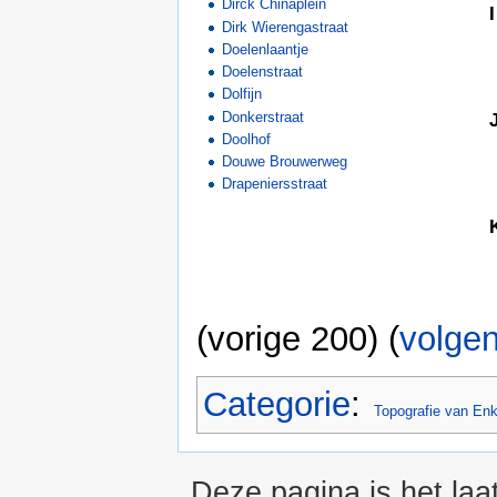
Dirck Chinaplein
I
Dirk Wierengastraat
Doelenlaantje
Doelenstraat
Dolfijn
Donkerstraat
Doolhof
Douwe Brouwerweg
Drapeniersstraat
(vorige 200) (
volge
Categorie
:
Topografie van En
Deze pagina is het laa