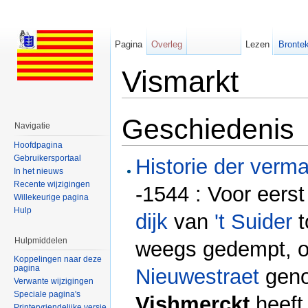
Pagina
Overleg
Lezen
Brontek
Vismarkt
Ga naar:
navigatie
,
zoeken
Geschiedenis
Navigatie
Hoofdpagina
Gebruikersportaal
Historie der verm
In het nieuws
Recente wijzigingen
-1544 : Voor eerst
Willekeurige pagina
Hulp
dijk
van
't Suider
t
Hulpmiddelen
weegs gedempt, op
Koppelingen naar deze
pagina
Nieuwestraet
geno
Verwante wijzigingen
Speciale pagina's
Vishmerckt
heeft
Printervriendelijke versie