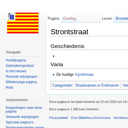
Pagina
Overleg
Lezen
Brontek
Strontstraat
Ga naar:
navigatie
,
zoeken
Geschiedenis
Navigatie
Hoofdpagina
Varia
Gebruikersportaal
In het nieuws
De huidige
Vijzelstraat
.
Recente wijzigingen
Willekeurige pagina
Categorieën
:
Straatnamen in Enkhuizen
Ve
Hulp
Hulpmiddelen
Deze pagina is het laatst bewerkt op 15 mrt 2023 om 19:
Koppelingen naar deze
Deze pagina is 1.396 keer bekeken.
pagina
Verwante wijzigingen
Privacybeleid
Over Bibliotheca Enchusana
Voorbeho
Speciale pagina's
Printervriendelijke versie