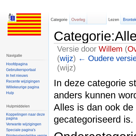
Categorie
Overleg
Lezen
Brontek
Categorie:All
Versie door
Willem
(
Ov
Navigatie
(
wijz
)
← Oudere versi
Hoofdpagina
(wijz)
Gebruikersportaal
Ga naar:
navigatie
,
zoeken
In het nieuws
In deze categorie s
Recente wijzigingen
Willekeurige pagina
anders kunnen word
Hulp
Alles is dan ook de 
Hulpmiddelen
Koppelingen naar deze
gecategoriseerd is.
pagina
Verwante wijzigingen
Speciale pagina's
Printervriendelijke versie